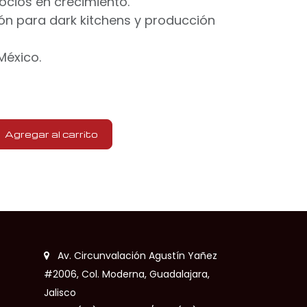
ocios en crecimiento.
ón para dark kitchens y producción
México.
Agregar al carrito
Av. Circunvalación Agustín Yañez
#2006, Col. Moderna, Guadalajara,
Jalisco