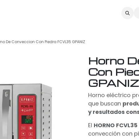
SULTORÍA
CURSOS
RECETARIO
CONTACTO
rno De Conveccion Con Piedra FCVL35 GPANIZ
Horno D
Con Pie
GPANIZ
Horno eléctrico p
que buscan
produ
y resultados con
El
HORNO FCVL35
convección con pie