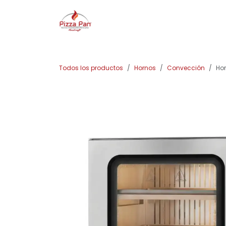
Ir al contenido
INICIO
CATÁLOGO
CON
Todos los productos
Hornos
Convección
Ho