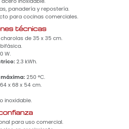
 acero inoxidable.
zas, panadería y repostería.
to para cocinas comerciales.
ones técnicas
charolas de 35 x 35 cm.
bifásica.
0 W.
trico:
2.3 kWh.
 máxima:
250 °C.
64 x 68 x 54 cm.
 inoxidable.
confianza
onal para uso comercial.