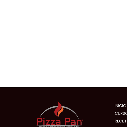
INICIO
CURS
RECET