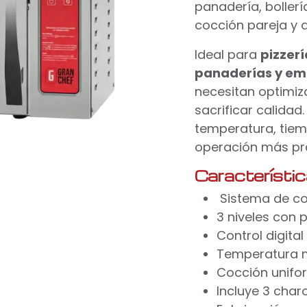
panadería, bollerí
cocción pareja y 
Ideal para
pizzerí
panaderías y em
necesitan optimiz
sacrificar calidad.
temperatura, tiem
operación más prác
Característi
Sistema de con
3 niveles con p
Control digita
Temperatura m
Cocción unifor
Incluye 3 char