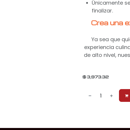
Únicamente se 
finalizar.
Crea una e
Ya sea que qui
experiencia culin
de alto nivel, nue
$
3,973.32