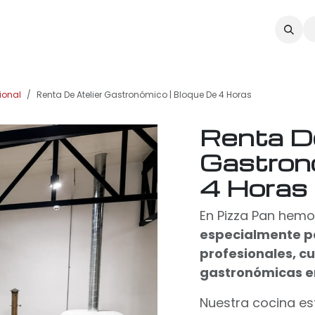
SULTORÍA
CURSOS
RECETARIO
CONTACTO
ional
Renta De Atelier Gastronómico | Bloque De 4 Horas
Renta De
Gastron
4 Horas
En Pizza Pan hem
especialmente pa
profesionales, c
gastronómicas en
Nuestra cocina es