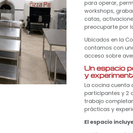
para operar, permi
workshops, graba
catas, activacion
preocuparte por la
Ubicados en la Co
contamos con una 
acceso sobre aven
Un espacio p
y experiment
La cocina cuenta 
participantes y 2 
trabajo completa
prácticas y exper
El espacio incluye