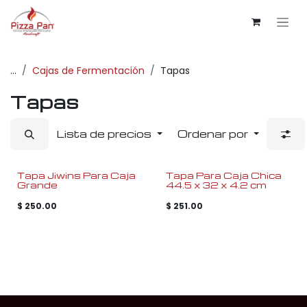
Ir al contenido
...
Cajas de Fermentación
Tapas
Tapas
Lista de precios
Ordenar por
Tapa Jiwins Para Caja
Tapa Para Caja Chica
Grande
44.5 x 32 x 4.2 cm
$
250.00
$
251.00