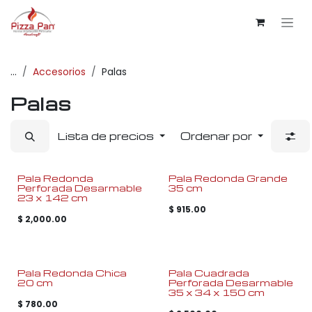
Ir al contenido
...
Accesorios
Palas
Palas
Lista de precios
Ordenar por
Pala Redonda
Pala Redonda Grande
Perforada Desarmable
35 cm
23 x 142 cm
$
915.00
$
2,000.00
Pala Redonda Chica
Pala Cuadrada
20 cm
Perforada Desarmable
35 x 34 x 150 cm
$
780.00