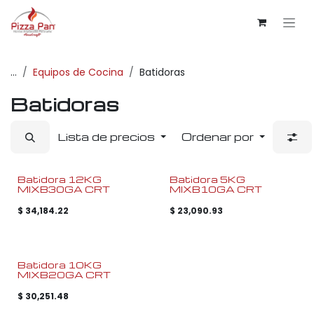
Ir al contenido
...
Equipos de Cocina
Batidoras
Batidoras
Lista de precios
Ordenar por
Batidora 12KG
Batidora 5KG
MIXB30GA CRT
MIXB10GA CRT
$
34,184.22
$
23,090.93
Batidora 10KG
MIXB20GA CRT
$
30,251.48