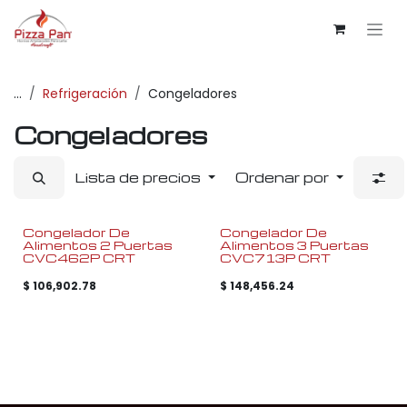
Ir al contenido
...
Refrigeración
Congeladores
Congeladores
Lista de precios
Ordenar por
Congelador De
Congelador De
Alimentos 2 Puertas
Alimentos 3 Puertas
CVC462P CRT
CVC713P CRT
$
106,902.78
$
148,456.24